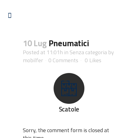
10 Lug
Pneumatici
Posted at 11:01h
in Senza categoria
by
mobilfer
0 Comments
0
Likes
Scatole
Sorry, the comment form is closed at
this time.