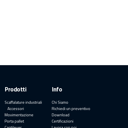
Prodotti
Info
Scaffalature industriali
Chi Siamo
Accessori
Richiedi un preventivo
Movimentazione
Download
Porta pallet
Certificazioni
Cantilever
Lavora con noi