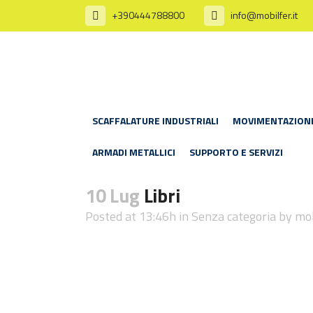
+390444788800
info@mobilfer.it
SCAFFALATURE INDUSTRIALI
MOVIMENTAZION
ARMADI METALLICI
SUPPORTO E SERVIZI
10 Lug
Libri
Posted at 13:46h
in Senza categoria
by
mob