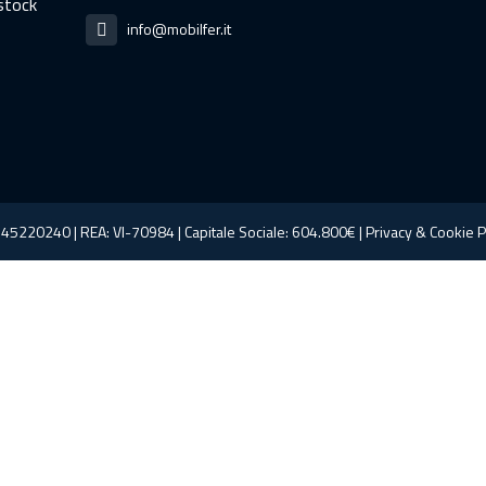
 stock
info@mobilfer.it
145220240 | REA: VI-70984 | Capitale Sociale: 604.800€ |
Privacy
&
Cookie
P