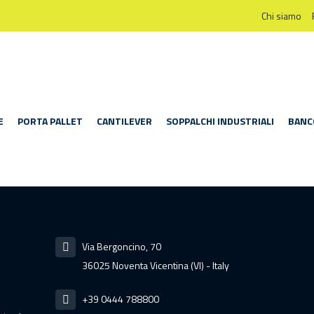
Chi siamo
E
PORTA PALLET
CANTILEVER
SOPPALCHI INDUSTRIALI
BANC
Via Bergoncino, 70
36025 Noventa Vicentina (VI) - Italy
+39 0444 788800