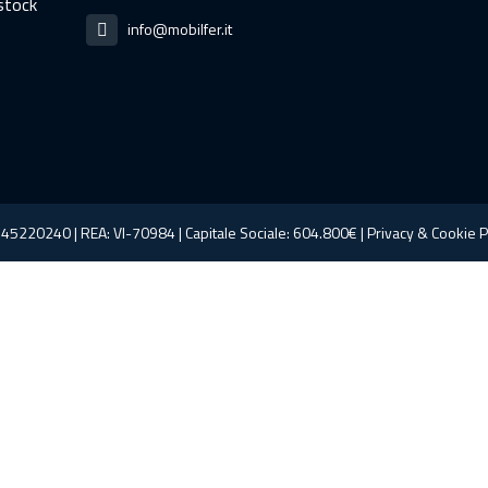
 stock
info@mobilfer.it
145220240 | REA: VI-70984 | Capitale Sociale: 604.800€ |
Privacy
&
Cookie
P