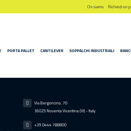
Chi siamo
Richiedi un 
E
PORTA PALLET
CANTILEVER
SOPPALCHI INDUSTRIALI
BANC
Via Bergoncino, 70
36025 Noventa Vicentina (VI) - Italy
+39 0444 788800